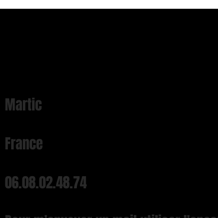
Martic
France
06.08.02.48.74